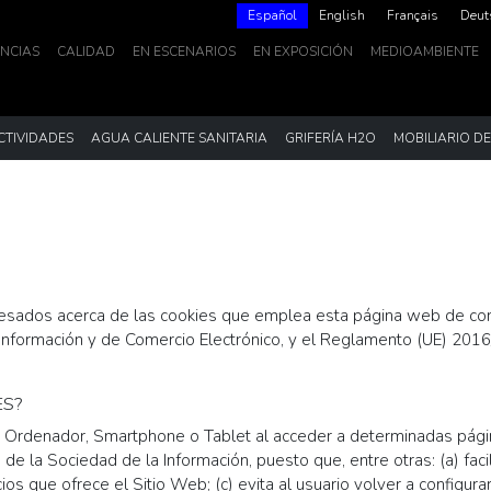
Español
English
Français
Deut
NCIAS
CALIDAD
EN ESCENARIOS
EN EXPOSICIÓN
MEDIOAMBIENTE
CTIVIDADES
AGUA CALIENTE SANITARIA
GRIFERÍA H2O
MOBILIARIO D
nteresados acerca de las cookies que emplea esta página web de co
la Información y de Comercio Electrónico, y el Reglamento (UE) 20
ES?
 Ordenador, Smartphone o Tablet al acceder a determinadas página
e la Sociedad de la Información, puesto que, entre otras: (a) facil
icios que ofrece el Sitio Web; (c) evita al usuario volver a configu