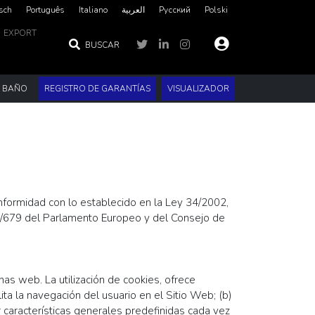
sch
Português
Italiano
العربية‏
Русский
Polski
EXPORT
BUSCAR
E BAÑO
REGISTRO DE GARANTÍAS
VISUALIZADOR
nformidad con lo establecido en la Ley 34/2002,
16/679 del Parlamento Europeo y del Consejo de
s web. La utilización de cookies, ofrece
ita la navegación del usuario en el Sitio Web; (b)
rar características generales predefinidas cada vez