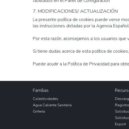
facilitados en el Panel de Configuración.
7. MODIFICACIONES/ ACTUALIZACIÓN
La presente política de cookies puede verse modif
las instrucciones dictadas por la Agencia Españo
Por esta razón, aconsejamos a los usuarios que v
Si tiene dudas acerca de esta política de cookie
Puede acudir a la Política de Privacidad para ob
Famílias
Recurs
Colectividades
Descarg
Agua Caliente Sanitaria
Registro
Grifería
Solicitu
Solicitu
Export