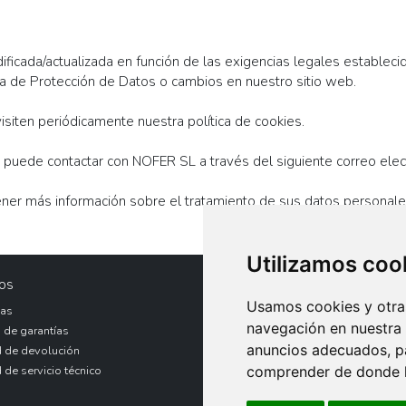
icada/actualizada en función de las exigencias legales establecida
la de Protección de Datos o cambios en nuestro sitio web.
isiten periódicamente nuestra política de cookies.
s, puede contactar con NOFER SL a través del siguiente correo elec
tener más información sobre el tratamiento de sus datos personal
Utilizamos coo
os
Legal
Usamos cookies y otras
as
Aviso Legal
navegación en nuestra
 de garantías
Política de Privacidad
anuncios adecuados, pa
d de devolución
Política de Cookies
comprender de donde ll
d de servicio técnico