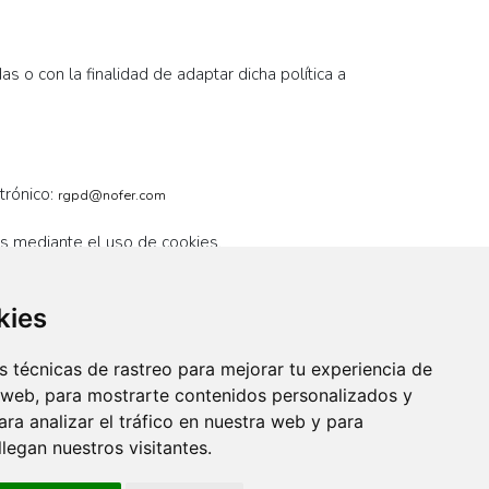
s o con la finalidad de adaptar dicha política a
trónico:
rgpd@nofer.com
es mediante el uso de cookies.
kies
Nofer
 técnicas de rastreo para mejorar tu experiencia de
Ctra. Laureà Miró, 385-387
08980 Sant Feliu de LLobregat
 web, para mostrarte contenidos personalizados y
Barcelona - España
ra analizar el tráfico en nuestra web y para
+34 934 742 423
F +34 934 743 548
egan nuestros visitantes.
Contacto