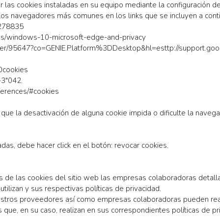
ar las cookies instaladas en su equipo mediante la configuración 
 los navegadores más comunes en los links que se incluyen a conti
/278835
s-es/windows-10-microsoft-edge-and-privacy
wer/95647?co=GENIE.Platform%3DDesktop&hl=esttp://support.goo
20cookies
-3"042.
ferences/#cookies
que la desactivación de alguna cookie impida o dificulte la navega
as, debe hacer click en el botón: revocar cookies.
és de las cookies del sitio web las empresas colaboradoras detal
utilizan y sus respectivas políticas de privacidad.
tros proveedores así como empresas colaboradoras pueden reali
s que, en su caso, realizan en sus correspondientes políticas de pr