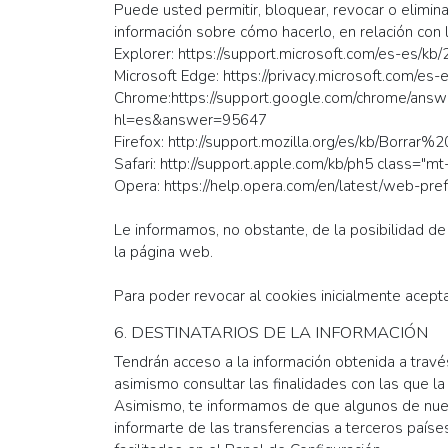
Puede usted permitir, bloquear, revocar o elimin
información sobre cómo hacerlo, en relación con
Explorer: https://support.microsoft.com/es-es/kb
Microsoft Edge: https://privacy.microsoft.com/e
Chrome:https://support.google.com/chrome/ans
hl=es&answer=95647
Firefox: http://support.mozilla.org/es/kb/Borrar%
Safari: http://support.apple.com/kb/ph5 class="mt
Opera: https://help.opera.com/en/latest/web-pre
Le informamos, no obstante, de la posibilidad de 
la página web.
Para poder revocar al cookies inicialmente aceptad
6. DESTINATARIOS DE LA INFORMACIÓN
Tendrán acceso a la información obtenida a trav
asimismo consultar las finalidades con las que la 
Asimismo, te informamos de que algunos de nues
informarte de las transferencias a terceros paíse